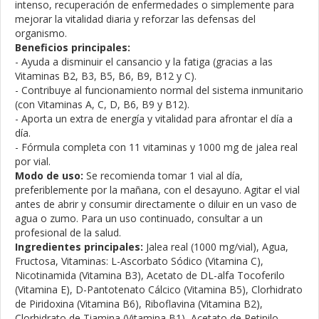
intenso, recuperación de enfermedades o simplemente para
mejorar la vitalidad diaria y reforzar las defensas del
organismo.
Beneficios principales:
- Ayuda a disminuir el cansancio y la fatiga (gracias a las
Vitaminas B2, B3, B5, B6, B9, B12 y C).
- Contribuye al funcionamiento normal del sistema inmunitario
(con Vitaminas A, C, D, B6, B9 y B12).
- Aporta un extra de energía y vitalidad para afrontar el día a
día.
- Fórmula completa con 11 vitaminas y 1000 mg de jalea real
por vial.
Modo de uso:
Se recomienda tomar 1 vial al día,
preferiblemente por la mañana, con el desayuno. Agitar el vial
antes de abrir y consumir directamente o diluir en un vaso de
agua o zumo. Para un uso continuado, consultar a un
profesional de la salud.
Ingredientes principales:
Jalea real (1000 mg/vial), Agua,
Fructosa, Vitaminas: L-Ascorbato Sódico (Vitamina C),
Nicotinamida (Vitamina B3), Acetato de DL-alfa Tocoferilo
(Vitamina E), D-Pantotenato Cálcico (Vitamina B5), Clorhidrato
de Piridoxina (Vitamina B6), Riboflavina (Vitamina B2),
Clorhidrato de Tiamina (Vitamina B1), Acetato de Retinilo