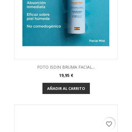
FOTO ISDIN BRUMA FACIAL...
19,95 €
AÑADIR AL CARRITO
favorite_border