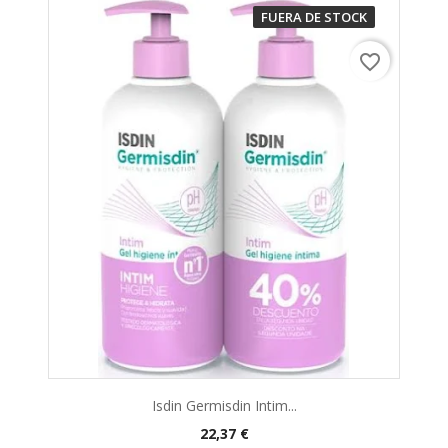
FUERA DE STOCK
favorite_border
Isdin Germisdin Intim...
22,37 €