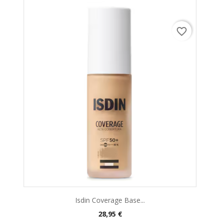
favorite_border
Isdin Coverage Base...
28,95 €