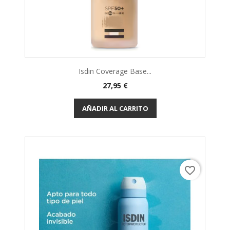
Isdin Coverage Base...
27,95 €
AÑADIR AL CARRITO
favorite_border