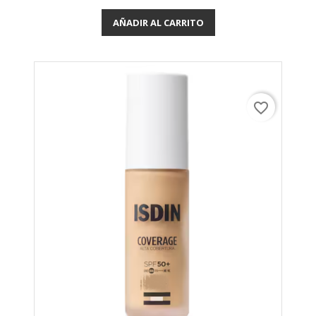
AÑADIR AL CARRITO
favorite_border