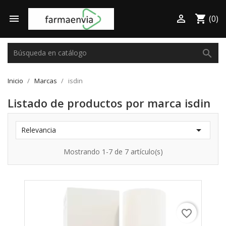

shopping_cart

(0)
search
Inicio
Marcas
isdin
Listado de productos por marca isdin

Relevancia
Mostrando 1-7 de 7 artículo(s)
favorite_border