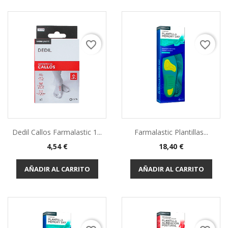
favorite_border
favorite_border
Dedil Callos Farmalastic 1...
Farmalastic Plantillas...
4,54 €
18,40 €
AÑADIR AL CARRITO
AÑADIR AL CARRITO