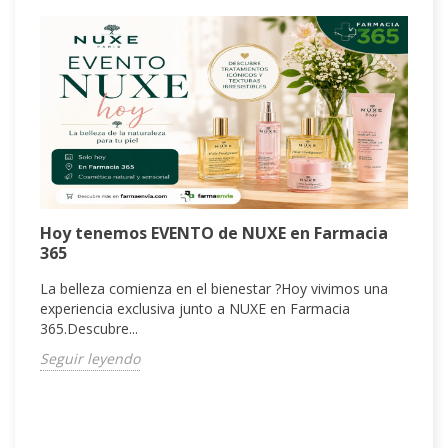
H
Hoy tenemos EVENTO de NUXE en Farmacia
q
365
¿
La belleza comienza en el bienestar ?Hoy vivimos una
t
experiencia exclusiva junto a NUXE en Farmacia
p
365.Descubre...
S
Seguir leyendo