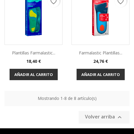
favorite_border
favorite_border
Plantillas Farmalastic...
Farmalastic Plantillas...
18,40 €
24,76 €
AÑADIR AL CARRITO
AÑADIR AL CARRITO
Mostrando 1-8 de 8 artículo(s)
Volver arriba
