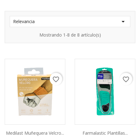

Relevancia
Mostrando 1-8 de 8 artículo(s)
favorite_border
favorite_border
Medilast Muñequera Velcro...
Farmalastic Plantillas...