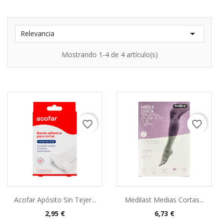

Relevancia
Mostrando 1-4 de 4 artículo(s)
favorite_border
favorite_border
Acofar Apósito Sin Tejer...
Medilast Medias Cortas...
2,95 €
6,73 €