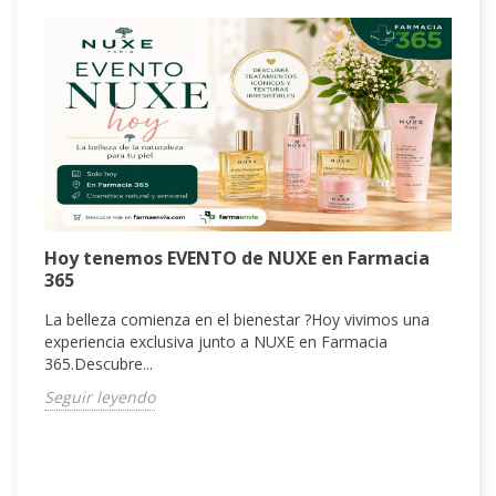
H
Hoy tenemos EVENTO de NUXE en Farmacia
q
365
¿
La belleza comienza en el bienestar ?Hoy vivimos una
t
experiencia exclusiva junto a NUXE en Farmacia
p
365.Descubre...
S
Seguir leyendo