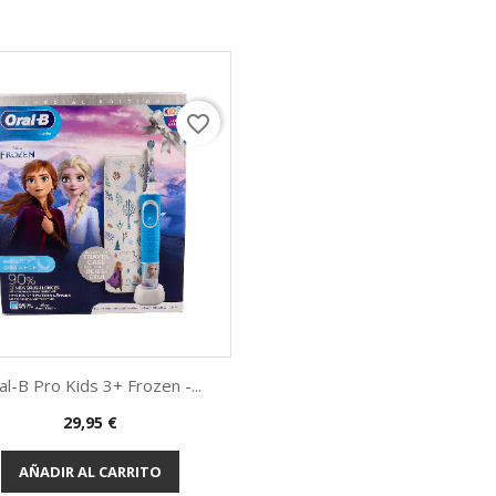
favorite_border
Vista rápida

al-B Pro Kids 3+ Frozen -...
29,95 €
AÑADIR AL CARRITO