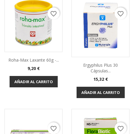
favorite_border
favorite_border
Roha-Max Laxante 60g -...
Ergyphilus Plus 30
9,20 €
Cápsulas...
15,32 €
AÑADIR AL CARRITO
AÑADIR AL CARRITO
favorite_border
favorite_border