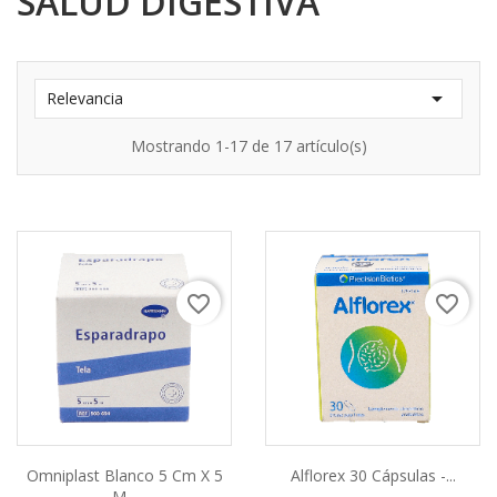
SALUD DIGESTIVA

Relevancia
Mostrando 1-17 de 17 artículo(s)
favorite_border
favorite_border
Omniplast Blanco 5 Cm X 5
Alflorex 30 Cápsulas -...
M...