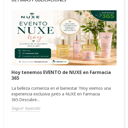
H
Hoy tenemos EVENTO de NUXE en Farmacia
q
365
¿
La belleza comienza en el bienestar ?Hoy vivimos una
t
experiencia exclusiva junto a NUXE en Farmacia
p
365.Descubre...
S
Seguir leyendo